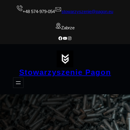
Przejdź
+48 574-979-054
stowarzyszenie@pagon.eu
do
treści
Zabrze
Facebook
YouTube
Instagram
Stowarzyszenie Pagon