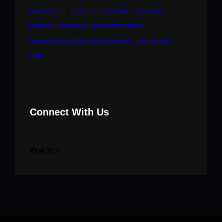
pagon group tv
pagon gym trening dieta
pagonmedia
pagontour
pagonwear
pomoc prawna porady
rekrutacja praca dodatkowe zarobkowanie
ubezpieczenia
zniżki
Connect With Us
Facebook
Twitter
LinkedIn
Instagram