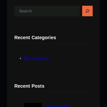
S
z
u
k
Recent Categories
a
j
Bez kategorii
Recent Posts
(brak tytułu)