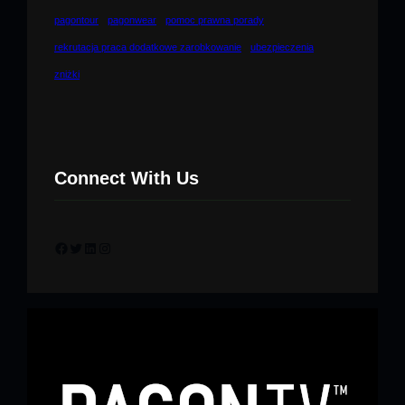
pagontour
pagonwear
pomoc prawna porady
rekrutacja praca dodatkowe zarobkowanie
ubezpieczenia
zniżki
Connect With Us
Facebook
Twitter
LinkedIn
Instagram