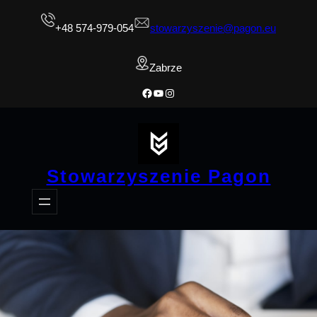
Przejdź
+48 574-979-054
stowarzyszenie@pagon.eu
do
treści
Zabrze
Facebook
YouTube
Instagram
Stowarzyszenie Pagon