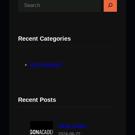
S
z
u
k
Recent Categories
a
j
Bez kategorii
Recent Posts
(brak tytułu)
2024-06-22